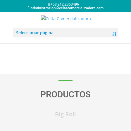
+58 212.2353496
administracion@celtacomercializadora.com
Seleccionar página
PRODUCTOS
Big Roll