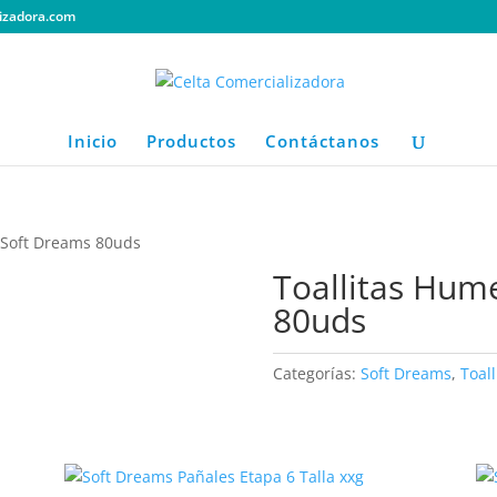
izadora.com
Inicio
Productos
Contáctanos
 Soft Dreams 80uds
Toallitas Hum
80uds
Categorías:
Soft Dreams
,
Toal