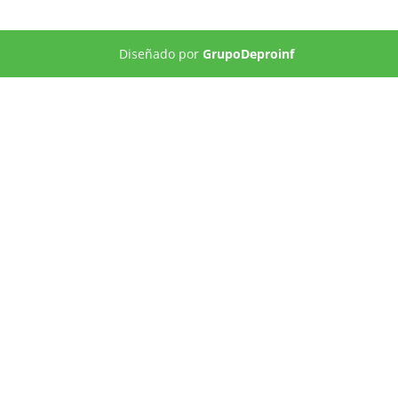
Diseñado por
GrupoDeproinf